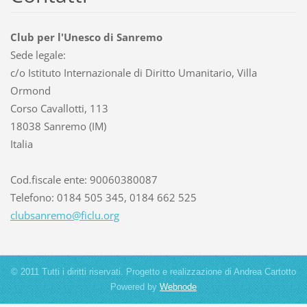
Club per l'Unesco di Sanremo
Sede legale:
c/o Istituto Internazionale di Diritto Umanitario, Villa
Ormond
Corso Cavallotti, 113
18038 Sanremo (IM)
Italia
Cod.fiscale ente: 90060380087
Telefono: 0184 505 345, 0184 662 525
clubsanr
emo@ficl
u.org
© 2011 Tutti i diritti riservati. Progetto e realizzazione di Andrea Cartotto
Powered by
Webnode