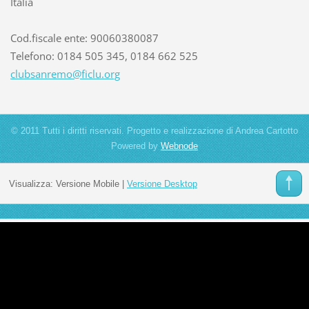
Italia
Cod.fiscale ente: 90060380087
Telefono: 0184 505 345, 0184 662 525
clubsanr
emo@ficl
u.org
© 2011 Tutti i diritti riservati. Progetto e realizzazione di Andrea Cartotto
Powered by
Webnode
Visualizza:
Versione Mobile
|
Versione Desktop