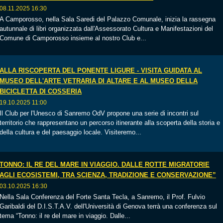
08.11.2025 16:30
A Camporosso, nella Sala Saredi del Palazzo Comunale, inizia la rassegna
autunnale di libri organizzata dall'Assessorato Cultura e Manifestazioni del
Comune di Camporosso insieme al nostro Club e...
ALLA RISCOPERTA DEL PONENTE LIGURE - VISITA GUIDATA AL
MUSEO DELL'ARTE VETRARIA DI ALTARE E AL MUSEO DELLA
BICICLETTA DI COSSERIA
19.10.2025 11:00
Il Club per l'Unesco di Sanremo OdV propone una serie di incontri sul
territorio che rappresentano un percorso itinerante alla scoperta della storia e
della cultura e del paesaggio locale. Visiteremo...
TONNO: IL RE DEL MARE IN VIAGGIO. DALLE ROTTE MIGRATORIE
AGLI ECOSISTEMI, TRA SCIENZA, TRADIZIONE E CONSERVAZIONE”
03.10.2025 16:30
Nella Sala Conferenza del Forte Santa Tecla, a Sanremo, il Prof. Fulvio
Garibaldi del D.I.S.T.A.V. dell'Università di Genova terrà una conferenza sul
tema “Tonno: il re del mare in viaggio. Dalle...