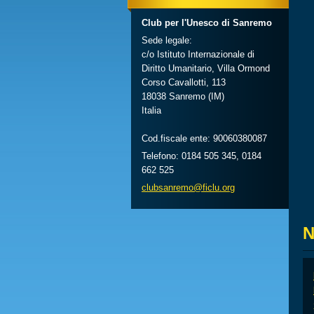
Club per l'Unesco di Sanremo
Sede legale:
c/o Istituto Internazionale di
Diritto Umanitario, Villa Ormond
Corso Cavallotti, 113
18038 Sanremo (IM)
Italia
Cod.fiscale ente: 90060380087
Telefono: 0184 505 345, 0184
662 525
clubsanr
emo@ficl
u.org
N