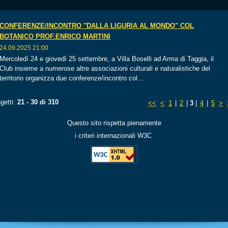
CONFERENZE/INCONTRO "DALLA LIGURIA AL MONDO" COL
BOTANICO PROF.ENRICO MARTINI
24.09.2025 21:00
Mercoledì 24 e giovedì 25 settembre, a Villa Boselli ad Arma di Taggia, il
Club insieme a numerose altre associazioni culturali e naturalistiche del
territorio organizza due conferenze/incontro col...
getti:
21 - 30 di 310
<<
<
1
|
2
|
3
|
4
|
5
>
Questo sito rispetta pienamente
i criteri internazionali W3C